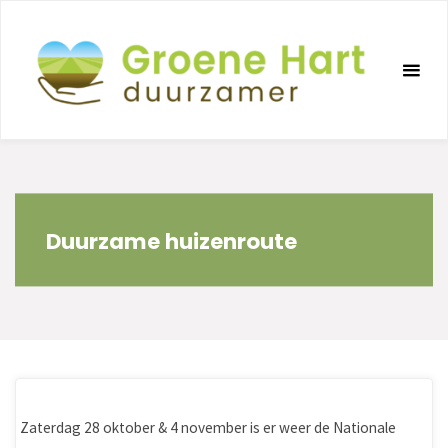
Ga
naar
de
inhoud
Duurzame huizenroute
Zaterdag 28 oktober & 4 november is er weer de Nationale