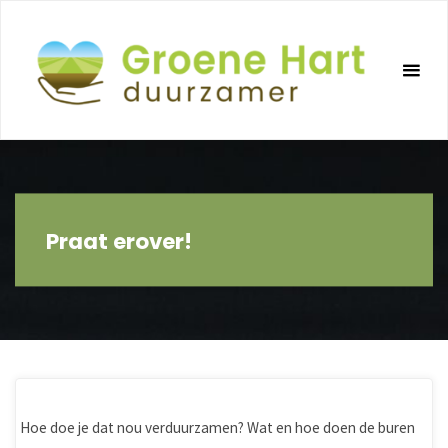
Ga
naar
de
inhoud
Praat erover!
Hoe doe je dat nou verduurzamen? Wat en hoe doen de buren