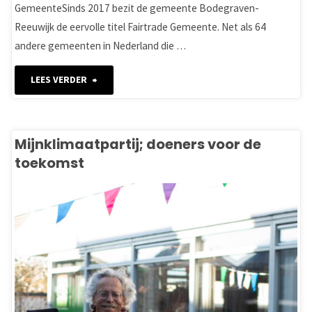
GemeenteSinds 2017 bezit de gemeente Bodegraven-
Reeuwijk de eervolle titel Fairtrade Gemeente. Net als 64
andere gemeenten in Nederland die …
"Stichting
LEES VERDER
Fairtrade
Bodegraven-
Mijnklimaatpartij; doeners voor de
toekomst
Reeuwijk"