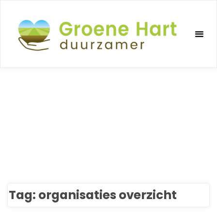
Ga
naar
de
inhoud
Tag:
organisaties overzicht