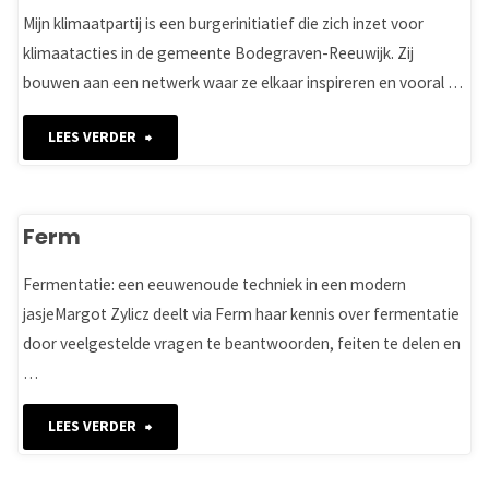
Mijn klimaatpartij is een burgerinitiatief die zich inzet voor
klimaatacties in de gemeente Bodegraven-Reeuwijk. Zij
bouwen aan een netwerk waar ze elkaar inspireren en vooral …
"Mijnklimaatpartij;
LEES VERDER
doeners
voor
Ferm
de
Fermentatie: een eeuwenoude techniek in een modern
jasjeMargot Zylicz deelt via Ferm haar kennis over fermentatie
toekomst"
door veelgestelde vragen te beantwoorden, feiten te delen en
…
"Ferm"
LEES VERDER