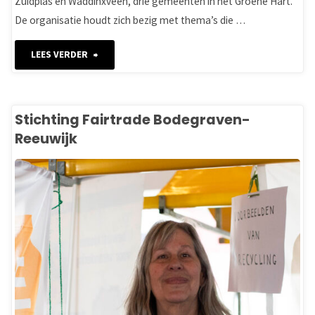
Zuidplas en Waddinxveen, drie gemeenten in het Groene Hart.
De organisatie houdt zich bezig met thema’s die …
"Bibliotheek
LEES VERDER
De
Groene
Stichting Fairtrade Bodegraven-
Reeuwijk
Venen"