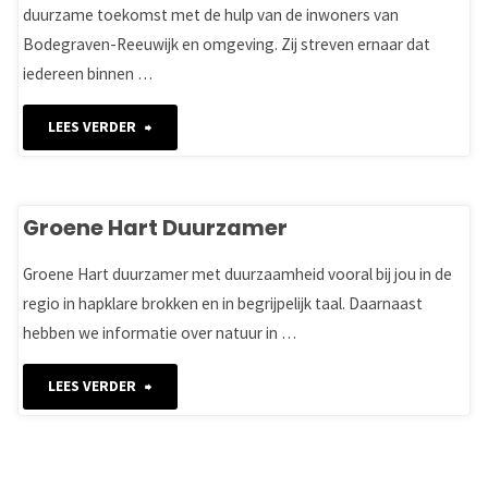
duurzame toekomst met de hulp van de inwoners van
Meer"
Bodegraven-Reeuwijk en omgeving. Zij streven ernaar dat
iedereen binnen …
"Energiecoöperatie
LEES VERDER
Bodegraven-
Reeuwijk"
Groene Hart Duurzamer
Groene Hart duurzamer met duurzaamheid vooral bij jou in de
regio in hapklare brokken en in begrijpelijk taal. Daarnaast
hebben we informatie over natuur in …
"Groene
LEES VERDER
Hart
Duurzamer"