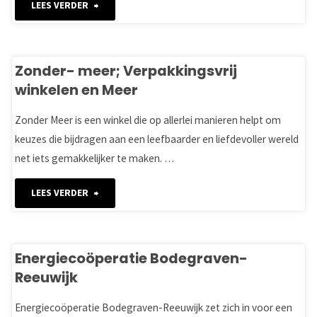
"Zon
LEES VERDER
op
Bodegraven-
Zonder- meer; Verpakkingsvrij
winkelen en Meer
Reeuwijk"
Zonder Meer is een winkel die op allerlei manieren helpt om
keuzes die bijdragen aan een leefbaarder en liefdevoller wereld
net iets gemakkelijker te maken. …
"Zonder-
LEES VERDER
meer;
Verpakkingsvrij
Energiecoöperatie Bodegraven-
Reeuwijk
winkelen
Energiecoöperatie Bodegraven-Reeuwijk zet zich in voor een
en