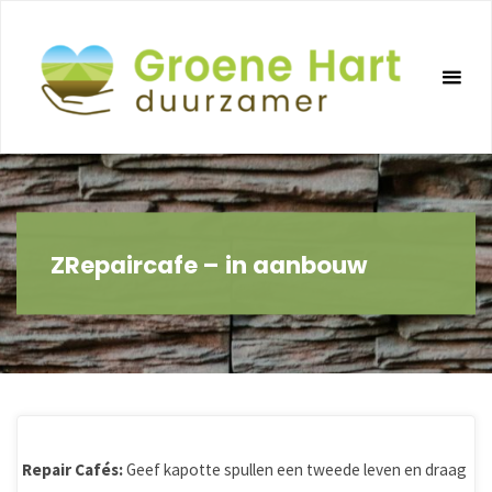
Ga
naar
de
inhoud
ZRepaircafe – in aanbouw
Repair Cafés:
Geef kapotte spullen een tweede leven en draag