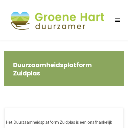
Ga
naar
de
inhoud
Duurzaamheidsplatform
Zuidplas
Het Duurzaamheidsplatform Zuidplas is een onafhankelijk