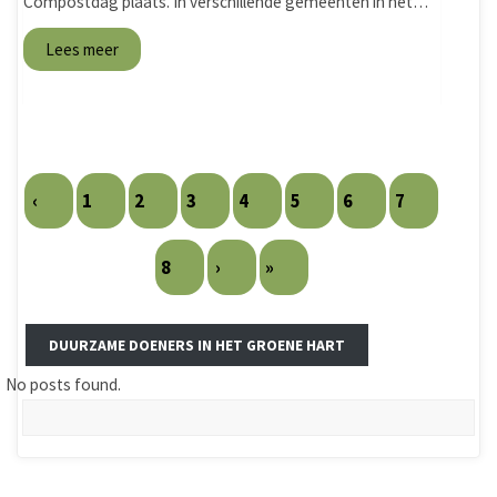
Compostdag plaats. In verschillende gemeenten in het…
Lees meer
‹
1
2
3
4
5
6
7
8
›
»
DUURZAME DOENERS IN HET GROENE HART
No posts found.