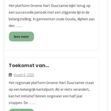
platform
Het platform Groene Hart Duurzamer kijkt terug op
een succesvolle periode met een stijgende lijn in de
belangstelling. In gemeenten zoals Gouda, Alphen aan
den ……
lees meer
Toekomst van
duurzaamheidsplatform Groene
maart 6, 2026
Hart onzeker ondanks groei
Het regionale platform Groene Hart Duurzamer staat
op een belangrijk kantelpunt. Als er niets verandert,
kan het initiatief binnen ongeveer een half jaar
stoppen. De ……