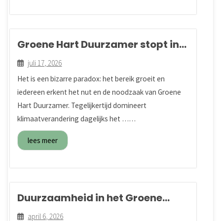
Groene Hart Duurzamer stopt in
augustus 2026
juli 17, 2026
Het is een bizarre paradox: het bereik groeit en
iedereen erkent het nut en de noodzaak van Groene
Hart Duurzamer. Tegelijkertijd domineert
klimaatverandering dagelijks het ……
lees meer
Duurzaamheid in het Groene
Hart: De toekomst van ons
april 6, 2026