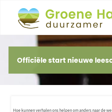
Ga
naar
de
inhoud
Officiële start nieuwe lee
Hoe kunnen verhalen ons helpen om anders naar de wer