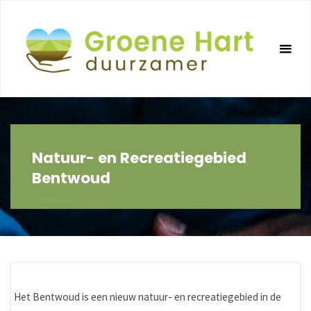
Ga
naar
de
inhoud
Natuur- en Recreatiegebied
Bentwoud
Het Bentwoud is een nieuw natuur- en recreatiegebied in de