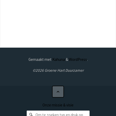
Gemaakt met
Kahuna
&
WordPress
.
©2026 Groene Hart Duurzamer
Onze missie & visie
Zoeken naar: