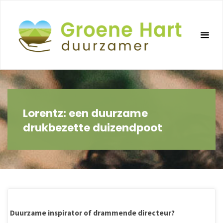
Ga
naar
de
inhoud
Lorentz: een duurzame
drukbezette duizendpoot
Duurzame inspirator of drammende directeur?