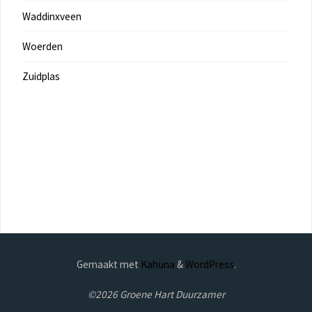
Waddinxveen
Woerden
Zuidplas
Gemaakt met
Kahuna
&
WordPress
.
©2026 Groene Hart Duurzamer