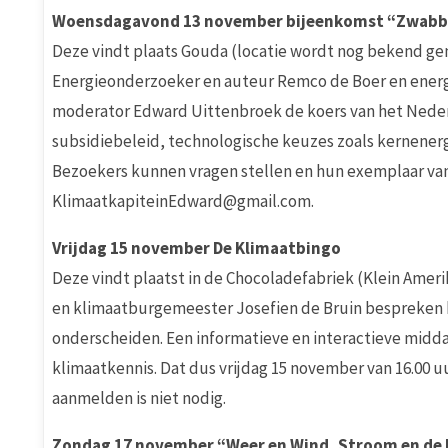
Woensdagavond 13 november bijeenkomst “Zwabbe
Deze vindt plaats Gouda (locatie wordt nog bekend gemaa
Energieonderzoeker en auteur Remco de Boer en ener
moderator Edward Uittenbroek de koers van het Nederl
subsidiebeleid, technologische keuzes zoals kernenerg
Bezoekers kunnen vragen stellen en hun exemplaar va
KlimaatkapiteinEdward@gmail.com.
Vrijdag 15 november De Klimaatbingo
Deze vindt plaatst in de Chocoladefabriek (Klein Ame
en klimaatburgemeester Josefien de Bruin bespreken k
onderscheiden. Een informatieve en interactieve midd
klimaatkennis. Dat dus vrijdag 15 november van 16.00 u
aanmelden is niet nodig.
Zondag 17 november “Weer en Wind, Stroom en de