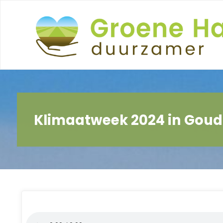
Ga
naar
de
inhoud
Klimaatweek 2024 in Gou