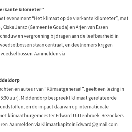
ierkante kilometer”
0 het evenement “Het klimaat op de vierkante kilometer”, met
, Ciska Jansz (Gemeente Gouda) en Arjen van Essen
chaduw en vergroening bijdragen aan de leefbaarheid in
oedselbossen staan centraal, en deelnemers krijgen
n voedselbossen. Aanmelden via
ddeldorp
ten en auteur van “Klimaatgeneraal”, geeft een lezing in
m 15:30 uur). Middendorp bespreekt klimaat gerelateerde
grondstoffen, en de impact daarvan op internationale
ek met klimaatburgemeester Edward Uittenbroek. Bezoekers
eren. Aanmelden via KlimaatkapiteinEdward@gmail.com.