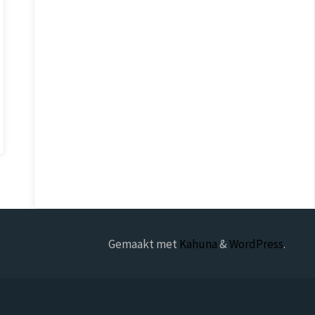
Gemaakt met
Kahuna
&
WordPress
.