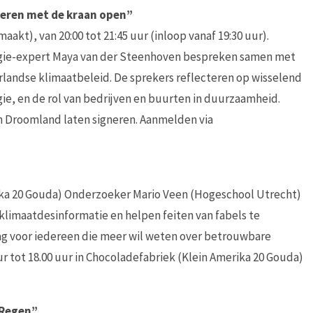
ren met de kraan open”
kt), van 20:00 tot 21:45 uur (inloop vanaf 19:30 uur).
gie-expert Maya van der Steenhoven bespreken samen met
andse klimaatbeleid. De sprekers reflecteren op wisselend
ie, en de rol van bedrijven en buurten in duurzaamheid.
n Droomland laten signeren. Aanmelden via
rika 20 Gouda) Onderzoeker Mario Veen (Hogeschool Utrecht)
limaatdesinformatie en helpen feiten van fabels te
ag voor iedereen die meer wil weten over betrouwbare
ur tot 18.00 uur in Chocoladefabriek (Klein Amerika 20 Gouda)
 Regen”