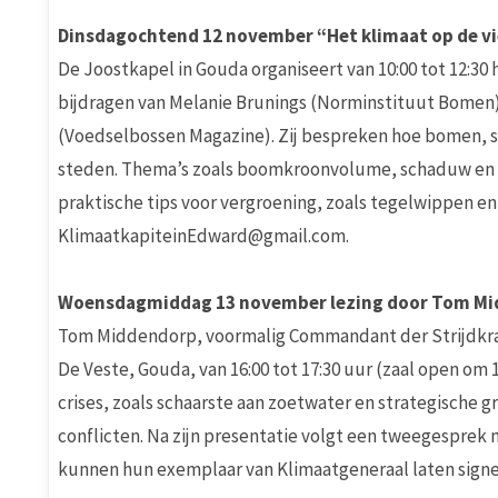
Dinsdagochtend 12 november “Het klimaat op de v
De Joostkapel in Gouda organiseert van 10:00 tot 12:3
bijdragen van Melanie Brunings (Norminstituut Bomen)
(Voedselbossen Magazine). Zij bespreken hoe bomen, s
steden. Thema’s zoals boomkroonvolume, schaduw en v
praktische tips voor vergroening, zoals tegelwippen e
KlimaatkapiteinEdward@gmail.com.
Woensdagmiddag 13 november lezing door Tom Mi
Tom Middendorp, voormalig Commandant der Strijdkrach
De Veste, Gouda, van 16:00 tot 17:30 uur (zaal open o
crises, zoals schaarste aan zoetwater en strategische 
conflicten. Na zijn presentatie volgt een tweegespr
kunnen hun exemplaar van Klimaatgeneraal laten sign