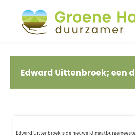
Ga
naar
de
inhoud
Edward Uittenbroek; een 
Edward Uittenbroek is de nieuwe klimaatburgemeester