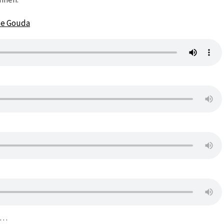
te Gouda
n…