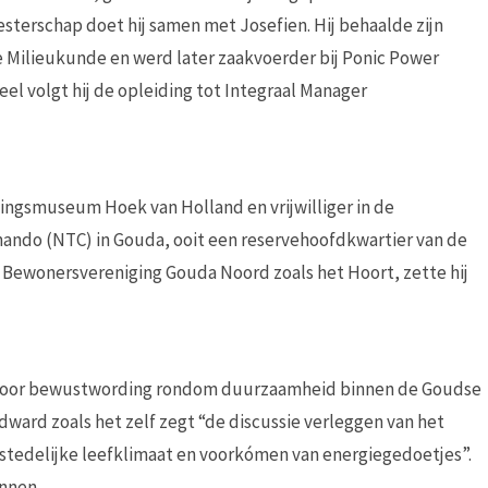
erschap doet hij samen met Josefien. Hij behaalde zijn
ie Milieukunde en werd later zaakvoerder bij Ponic Power
el volgt hij de opleiding tot Integraal Manager
igingsmuseum Hoek van Holland en vrijwilliger in de
mando (NTC) in Gouda, ooit een reservehoofdkwartier van de
e Bewonersvereniging Gouda Noord zoals het Hoort, zette hij
 in voor bewustwording rondom duurzaamheid binnen de Goudse
dward zoals het zelf zegt “de discussie verleggen van het
stedelijke leefklimaat en voorkómen van energiegedoetjes”.
nnen.