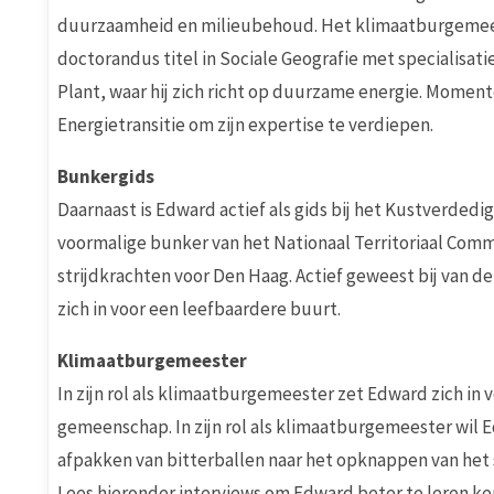
duurzaamheid en milieubehoud. Het klimaatburgemeest
doctorandus titel in Sociale Geografie met specialisat
Plant, waar hij zich richt op duurzame energie. Momente
Energietransitie om zijn expertise te verdiepen.
Bunkergids
Daarnaast is Edward actief als gids bij het Kustverded
voormalige bunker van het Nationaal Territoriaal Com
strijdkrachten voor Den Haag. Actief geweest bij van d
zich in voor een leefbaardere buurt.
Klimaatburgemeester
In zijn rol als klimaatburgemeester zet Edward zich
gemeenschap. In zijn rol als klimaatburgemeester wil E
afpakken van bitterballen naar het opknappen van het 
Lees hieronder interviews om Edward beter te leren ke