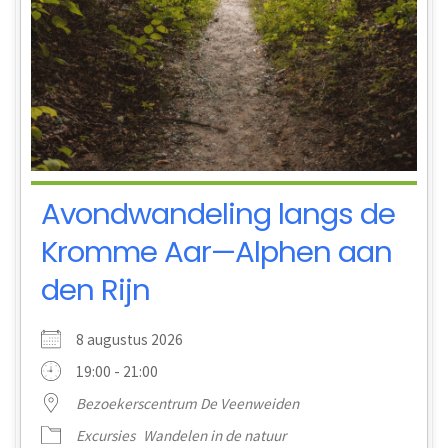
Avondwandeling langs de
Kromme Aar—Alphen aan
den Rijn
8 augustus 2026
19:00 - 21:00
Bezoekerscentrum De Veenweiden
Excursies
Wandelen in de natuur