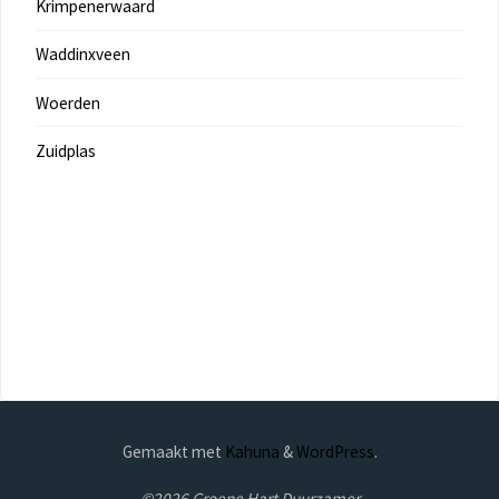
Krimpenerwaard
Waddinxveen
Woerden
Zuidplas
Gemaakt met
Kahuna
&
WordPress
.
©2026 Groene Hart Duurzamer