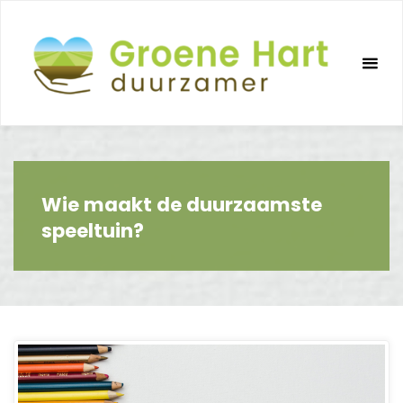
Ga
naar
de
inhoud
Wie maakt de duurzaamste
speeltuin?