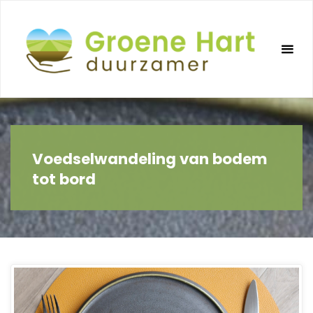
Ga
naar
de
inhoud
Voedselwandeling van bodem
tot bord