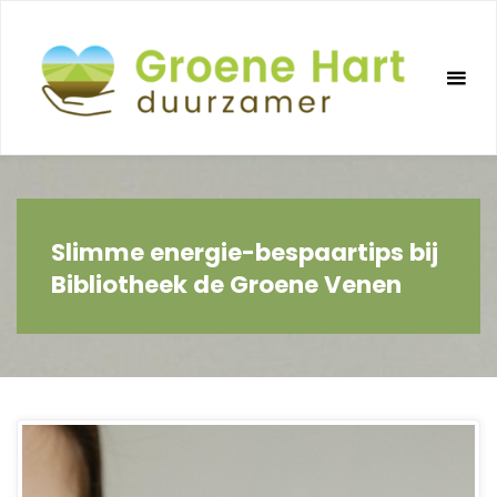
Ga
naar
de
inhoud
Slimme energie-bespaartips bij
Bibliotheek de Groene Venen