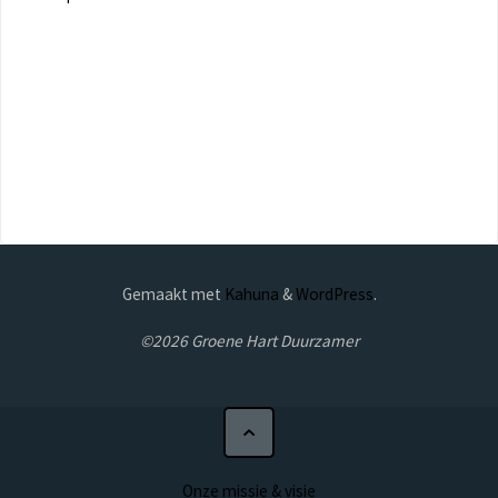
Gemaakt met
Kahuna
&
WordPress
.
©2026 Groene Hart Duurzamer
Onze missie & visie