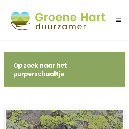
Ga
naar
de
inhoud
Op zoek naar het
purperschaaltje