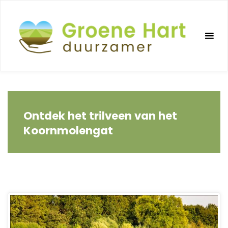
Ga
naar
de
inhoud
Ontdek het trilveen van het
Koornmolengat