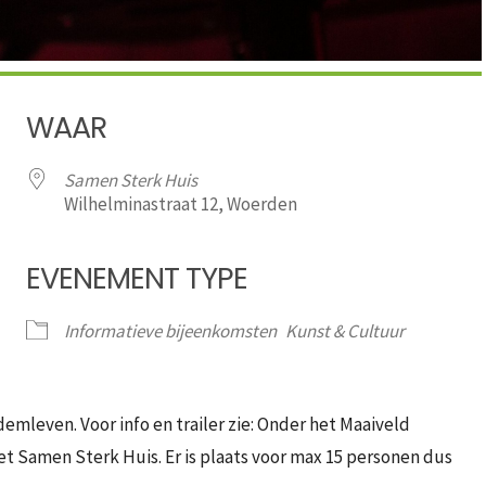
WAAR
Samen Sterk Huis
Wilhelminastraat 12, Woerden
EVENEMENT TYPE
iCalendar
Office 365
Informatieve bijeenkomsten
Kunst & Cultuur
emleven. Voor info en trailer zie: Onder het Maaiveld
et Samen Sterk Huis. Er is plaats voor max 15 personen dus