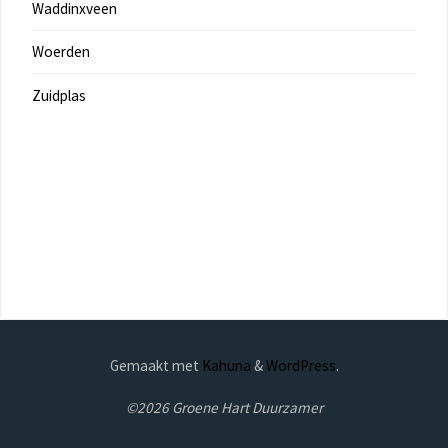
Waddinxveen
Woerden
Zuidplas
Gemaakt met
Kahuna
&
WordPress
.
©2026 Groene Hart Duurzamer