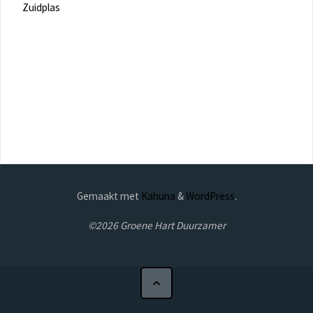
Zuidplas
Gemaakt met
Kahuna
&
WordPress
.
©2026 Groene Hart Duurzamer