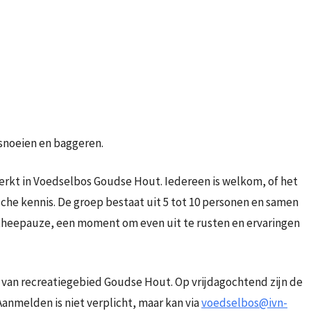
iCalendar
Office 365
 snoeien en baggeren.
werkt in Voedselbos Goudse Hout. Iedereen is welkom, of het
sche kennis. De groep bestaat uit 5 tot 10 personen en samen
n theepauze, een moment om even uit te rusten en ervaringen
 van recreatiegebied Goudse Hout. Op vrijdagochtend zijn de
Aanmelden is niet verplicht, maar kan via
voedselbos@ivn-