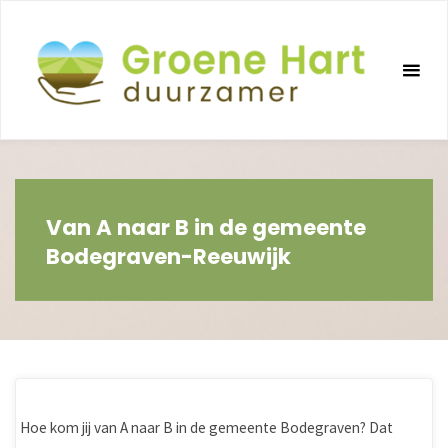
Ga
naar
de
inhoud
Van A naar B in de gemeente
Bodegraven-Reeuwijk
Hoe kom jij van A naar B in de gemeente Bodegraven? Dat