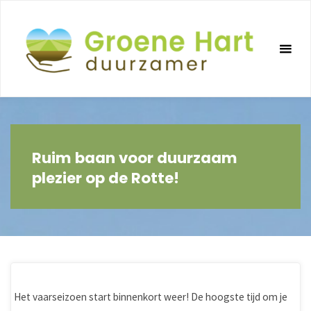
Ga
naar
de
inhoud
Ruim baan voor duurzaam
plezier op de Rotte!
Het vaarseizoen start binnenkort weer! De hoogste tijd om je