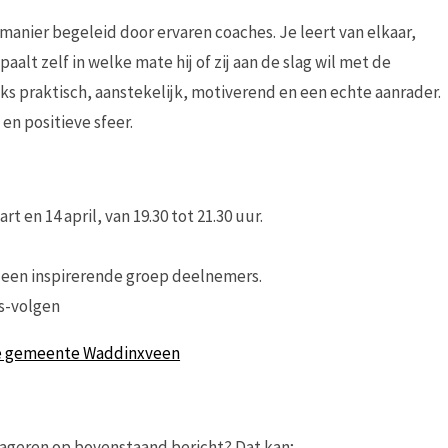
nier begeleid door ervaren coaches. Je leert van elkaar,
aalt zelf in welke mate hij of zij aan de slag wil met de
praktisch, aanstekelijk, motiverend en een echte aanrader.
n positieve sfeer.
 en 14 april, van 19.30 tot 21.30 uur.
n een inspirerende groep deelnemers.
s-volgen
de gemeente Waddinxveen
ageren op bovenstaand bericht? Dat kan;