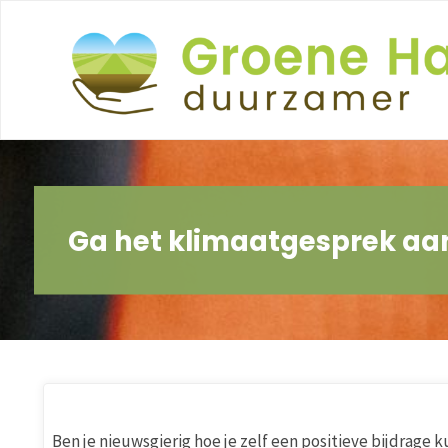
Ga
naar
de
inhoud
Ga het klimaatgesprek aan
Ben je nieuwsgierig hoe je zelf een positieve bijdrage k