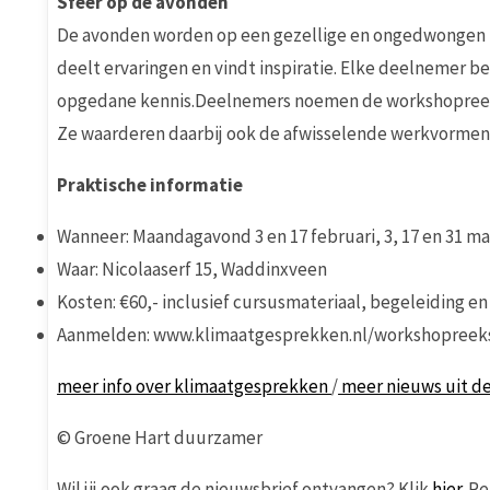
Sfeer op de avonden
De avonden worden op een gezellige en ongedwongen ma
deelt ervaringen en vindt inspiratie. Elke deelnemer bep
opgedane kennis.Deelnemers noemen de workshopreeks 
Ze waarderen daarbij ook de afwisselende werkvormen e
Praktische informatie
Wanneer: Maandagavond 3 en 17 februari, 3, 17 en 31 maart
Waar: Nicolaaserf 15, Waddinxveen
Kosten: €60,- inclusief cursusmateriaal, begeleiding e
Aanmelden: www.klimaatgesprekken.nl/workshopreek
meer info over klimaatgesprekken
/
meer nieuws uit 
© Groene Hart duurzamer
Wil jij ook graag de nieuwsbrief ontvangen? Klik
hier.
Re