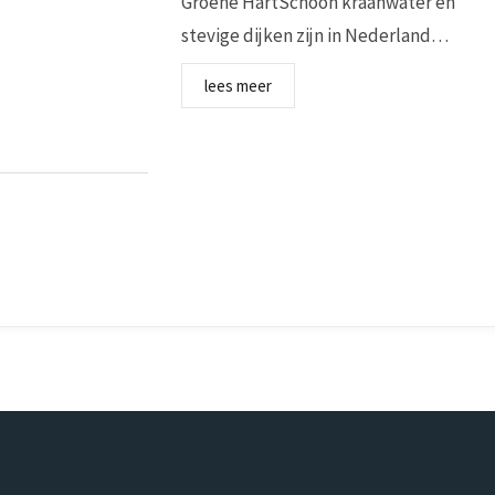
Groene HartSchoon kraanwater en
stevige dijken zijn in Nederland…
lees meer