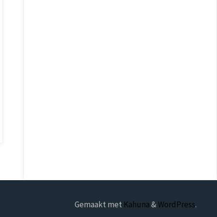
Gemaakt met
Kahuna
&
WordPress
.