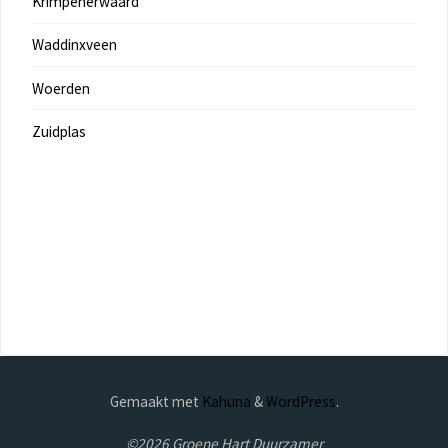
Krimpenerwaard
Waddinxveen
Woerden
Zuidplas
Gemaakt met
Kahuna
&
WordPress
.
©2026 Groene Hart Duurzamer