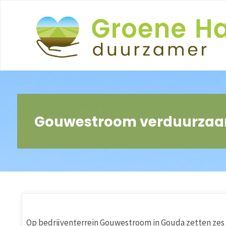
Ga
naar
de
inhoud
Gouwestroom verduurzaa
Op bedrijventerrein Gouwestroom in Gouda zetten zes