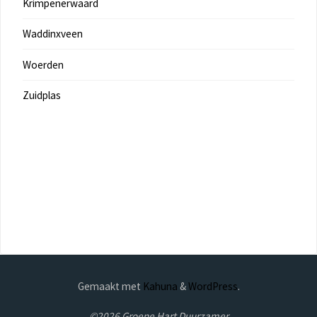
Krimpenerwaard
Waddinxveen
Woerden
Zuidplas
Gemaakt met
Kahuna
&
WordPress
.
©2026 Groene Hart Duurzamer