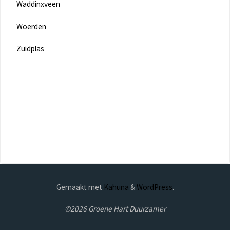
Waddinxveen
Woerden
Zuidplas
Gemaakt met
Kahuna
&
WordPress
.
©2026 Groene Hart Duurzamer