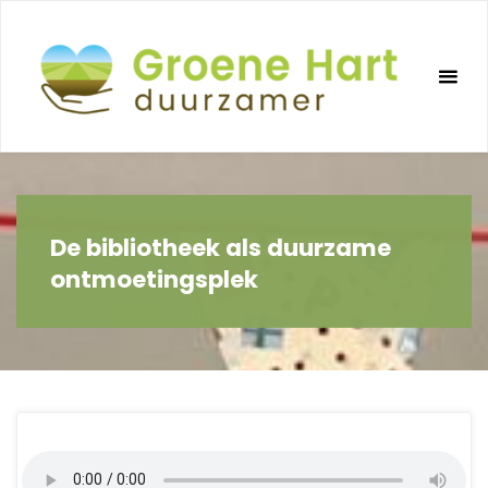
Ga
naar
de
inhoud
De bibliotheek als duurzame
ontmoetingsplek