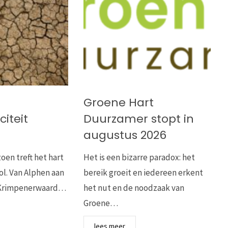
Groene Hart
iteit
Duurzamer stopt in
augustus 2026
oen treft het hart
Het is een bizarre paradox: het
ol. Van Alphen aan
bereik groeit en iedereen erkent
e Krimpenerwaard…
het nut en de noodzaak van
Groene…
lees meer