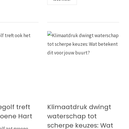
golf treft
Klimaatdruk dwingt
roene Hart
waterschap tot
scherpe keuzes: Wat
olf zet groene