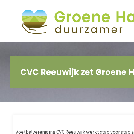
Ga
naar
de
inhoud
CVC Reeuwijk zet Groene 
Voetbalvereniging CVC Reeuwijk werkt stap voor stap 