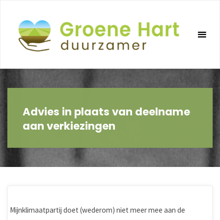
Ga
naar
de
inhoud
Advies in plaats van deelname
aan verkiezingen
Mijnklimaatpartij doet (wederom) niet meer mee aan de