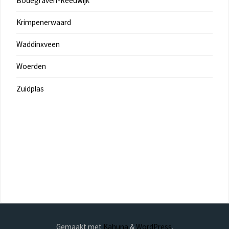
Bodegraven-Reeuwijk
Krimpenerwaard
Waddinxveen
Woerden
Zuidplas
Gemaakt met
Kahuna
&
WordPress
.