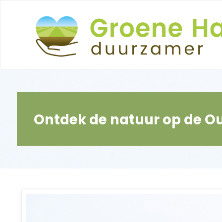
Ga
naar
de
inhoud
Ontdek de natuur op de O