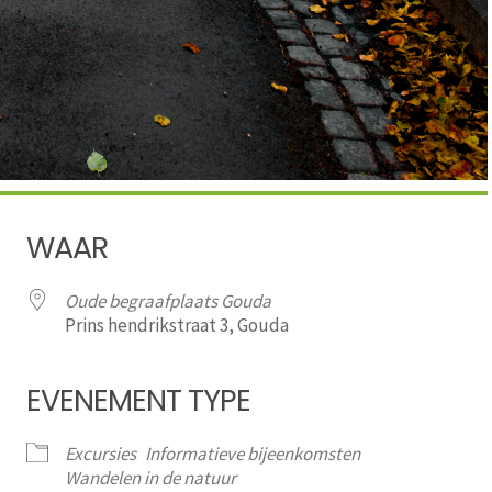
WAAR
Oude begraafplaats Gouda
Prins hendrikstraat 3, Gouda
EVENEMENT TYPE
iCalendar
Office 365
Excursies
Informatieve bijeenkomsten
Wandelen in de natuur