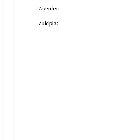
Woerden
Zuidplas
Outlook Live