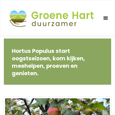
Ga
naar
de
inhoud
Hortus Populus start
oogstseizoen, kom kijken,
meehelpen, proeven en
genieten.