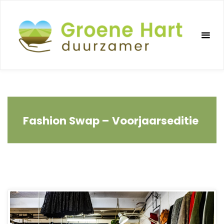
Ga
naar
de
inhoud
Fashion Swap – Voorjaarseditie