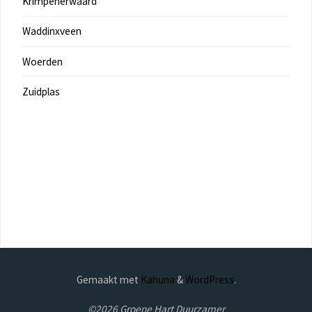
Krimpenerwaard
Waddinxveen
Woerden
Zuidplas
Gemaakt met
Kahuna
&
WordPress
.
©2026 Groene Hart Duurzamer