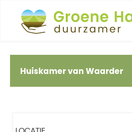
Ga
naar
de
inhoud
Huiskamer van Waarder
LOCATIE