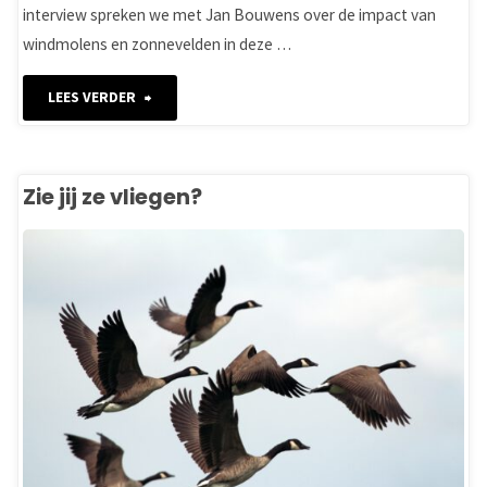
interview spreken we met Jan Bouwens over de impact van
windmolens en zonnevelden in deze …
"Energie
LEES VERDER
voor
een
Zie jij ze vliegen?
toekomstbestendig
Groene
Hart"