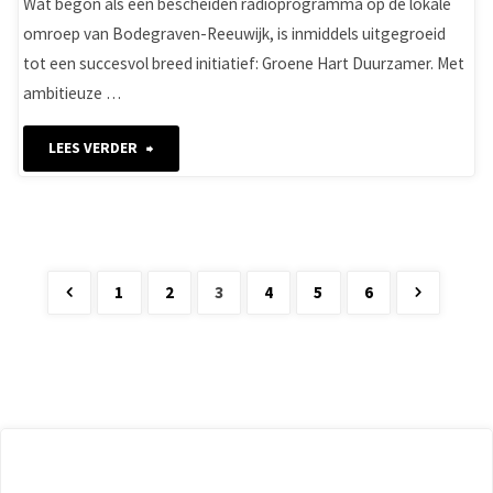
Wat begon als een bescheiden radioprogramma op de lokale
omroep van Bodegraven-Reeuwijk, is inmiddels uitgegroeid
tot een succesvol breed initiatief: Groene Hart Duurzamer. Met
ambitieuze …
"Groene
LEES VERDER
Hart
Duurzamer
groeit
1
2
3
4
5
6
Berichten
met
groene
paginering
energie!"