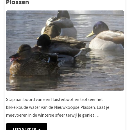
Plassen
in
het
Groene
Hart"
Stap aan boord van een fluisterboot en trotseer het
bikkelkoude water van de Nieuwkoopse Plassen. Laat je
meevoeren in de winterse sfeer terwijl je geniet …
"Winterse
LEES VERDER