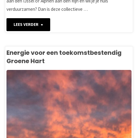
aan den IJssel of Alphen aan den Rijn en wil je je huis
verduurzamen? Dan is deze collectieve …
"Vervang
LEES VERDER
je
oude
Energie voor een toekomstbestendig
Groene Hart
deuren
met
korting
en
bespaar
op