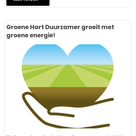
Avonturen
op
Groene Hart Duurzamer groeit met
groene energie!
de
Nieuwkoopse
Plassen"