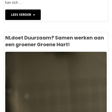
kan zich …
"Je
LEES VERDER
eigen
bijenparadijs
NLdoet Duurzaam? Samen werken aan
een groener Groene Hart!
in
de
tuin!"