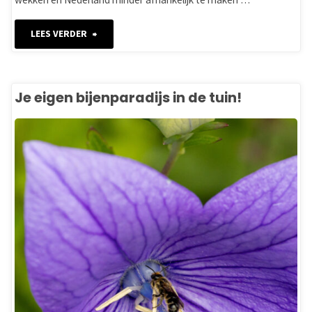
"Toekomst
LEES VERDER
RES
onzeker"
Je eigen bijenparadijs in de tuin!