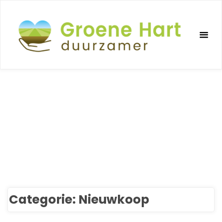
Ga
naar
de
inhoud
Categorie:
Nieuwkoop