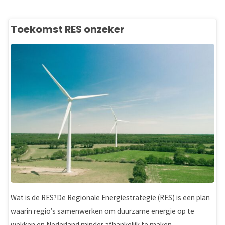
Hart
kiest
Toekomst RES onzeker
voor
natuurlijke
materialen"
Wat is de RES?De Regionale Energiestrategie (RES) is een plan
waarin regio’s samenwerken om duurzame energie op te
wekken en Nederland minder afhankelijk te maken …