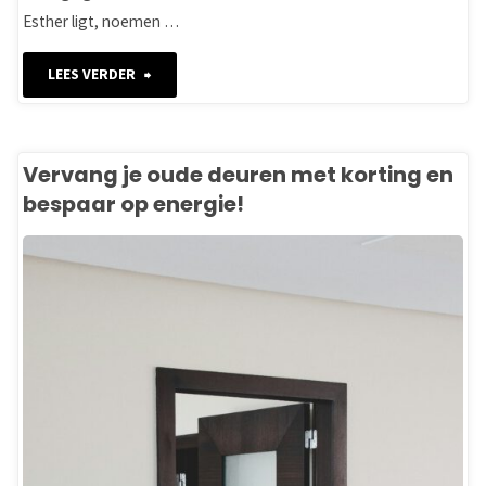
Esther ligt, noemen …
"NLdoet
LEES VERDER
Duurzaam?
Samen
Vervang je oude deuren met korting en
bespaar op energie!
werken
aan
een
groener
Groene
Hart!"