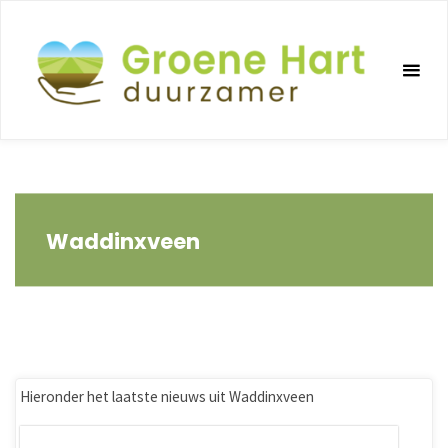
Ga
naar
de
inhoud
Waddinxveen
Hieronder het laatste nieuws uit Waddinxveen