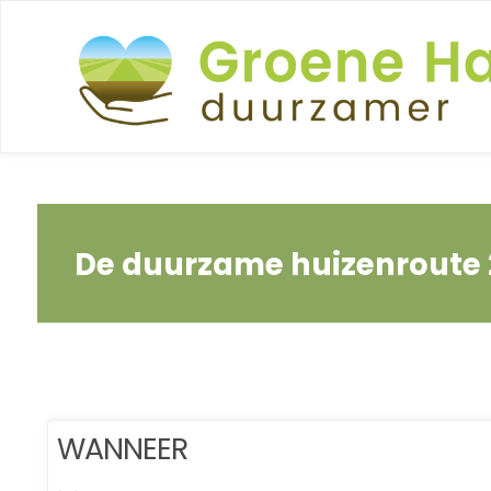
Ga
naar
de
inhoud
De duurzame huizenroute
WANNEER